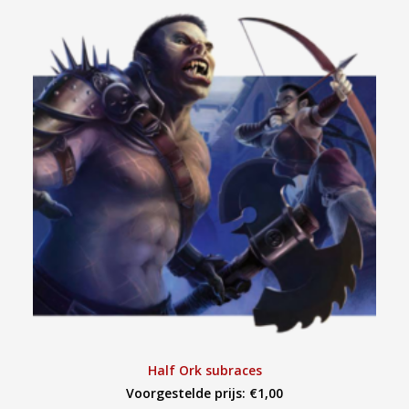
TOEVOEGEN AAN WINKELWAGEN
Half Ork subraces
Voorgestelde prijs:
€
1,00