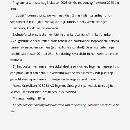
– Programma van zaterdag 3 oktober 2025 om 9u tot zondag 4 oktober 2025 om
19u00.
– Inclusief 1 overnachting, welkom met vlaai, 2 maaltijden zaterdag (lunch,
sfeerdiner), 3 maaltijden zondag (ontbijt, lunch, diner), versnaperingen
tussendoor, koude/warme dranken.
– Exclusief alcoholische dranken/sterke dranken/cocktails/minibar/dranken.
– Vrij gebruik van faciliteiten zoals fitness (o.a. crosstrainer, loopbanden, fietsen),
binnenzwembad en wellness (sauna, Turks stoombad). Deze faciliteiten zijn
beschikbaar tussen 07u tot 23u. Badkleding is verplicht in het zwembad en de
wellness.
– Bij het boeken van een enkele ticket deel je een kamer. Tegen een meerprijs is
een privé kamer een optie. De verdeling over de slaapkamers vindt plaats op
geslacht waarbij een eigen inbreng of onderlinge afspraak mogelijk zijn.
– Adres: Kasteellaan 10 5932 AG Tegelen. Grote gratis parkeerplaats nabij het
kasteel. Transport niet inbegrepen in de boeking.
– Minimumleeftijd: 18 jaar.
– Er zijn diverse boekingsvoorwaarden van toepassing. Klik
hier
om deze in te
zien.