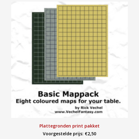
TOEVOEGEN AAN WINKELWAGEN
Plattegronden print pakket
Voorgestelde prijs:
€
2,50