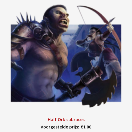
TOEVOEGEN AAN WINKELWAGEN
Half Ork subraces
Voorgestelde prijs:
€
1,00