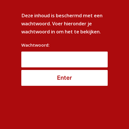
info@vechelfantasy.com
Deze inhoud is beschermd met een
wachtwoord. Voer hieronder je
Het doel van Vechel Fantasy? Op een
wachtwoord in om het te bekijken.
onderbouwde manier mijn steentje bijdragen aan
educatie en de ontwikkeling van jongeren en
Wachtwoord:
vooral veel toffe mensen in te verwelkomen in
deze avontuurlijke werelden.
En waarom? Simpel. A – Het verspreiden van mijn
liefde voor (en de kracht van) verhalen. B –
Bordspelmensen zijn nou eenmaal vaak gezellige
mensen met oog voor elkaar. En C – omdat ik later
graag ook een spelleider heb in het
bejaardentehuis.
Ga snel naar: