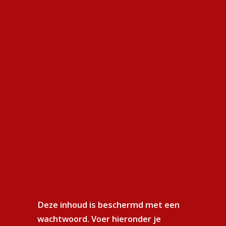
platform.
envlam
Minstreel Vechel
DnDutch
Winkel
 van Vechel Fantasy? Op een onderbouwde manier mijn stee
n aan educatie en de ontwikkeling van jongeren en vooral vee
n te verwelkomen in deze avontuurlijke werelden.
m? Simpel. A – Het verspreiden van mijn liefde voor (en de k
Deze inhoud is beschermd met een
halen. B – Bordspelmensen zijn nou eenmaal vaak gezellige
wachtwoord. Voer hieronder je
oor elkaar. En C – omdat ik later graag ook een spelleider h