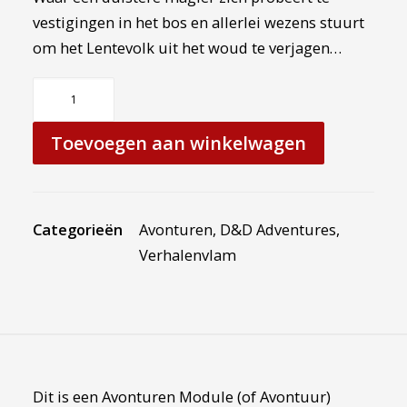
vestigingen in het bos en allerlei wezens stuurt
om het Lentevolk uit het woud te verjagen…
Een
magisch
woud
Toevoegen aan winkelwagen
(Avontuur)
aantal
Categorieën
Avonturen
,
D&D Adventures
,
Verhalenvlam
Dit is een Avonturen Module (of Avontuur)