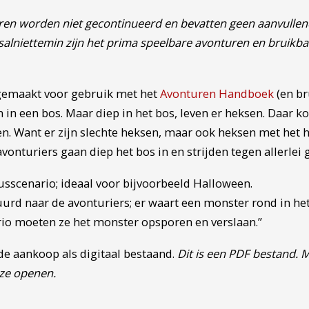
uren worden niet gecontinueerd en bevatten geen aanvullen
alniettemin zijn het prima speelbare avonturen en bruikb
 gemaakt voor gebruik met het
Avonturen Handboek
(en br
n in een bos. Maar diep in het bos, leven er heksen. Daar 
 Want er zijn slechte heksen, maar ook heksen met het har
vonturiers gaan diep het bos in en strijden tegen allerl
usscenario; ideaal voor bijvoorbeeld Halloween.
urd naar de avonturiers; er waart een monster rond in het 
nario moeten ze het monster opsporen en verslaan.”
 de aankoop als digitaal bestaand.
Dit is een PDF bestand.
eze openen.