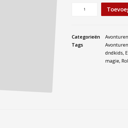
Gezelschap
Toevoe
van
Geheks
(Avontuur)
aantal
Categorieën
Avonture
Tags
Avonture
dndkids
,
E
magie
,
Ro