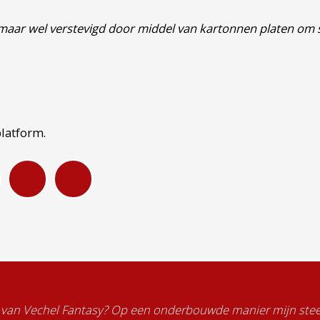
maar wel verstevigd door middel van kartonnen platen om
platform.
 van Vechel Fantasy? Op een onderbouwde manier mijn stee