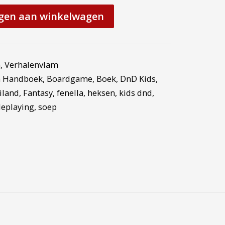
gen aan winkelwagen
n
,
Verhalenvlam
n Handboek
,
Boardgame
,
Boek
,
DnD Kids
,
iland
,
Fantasy
,
fenella
,
heksen
,
kids dnd
,
leplaying
,
soep