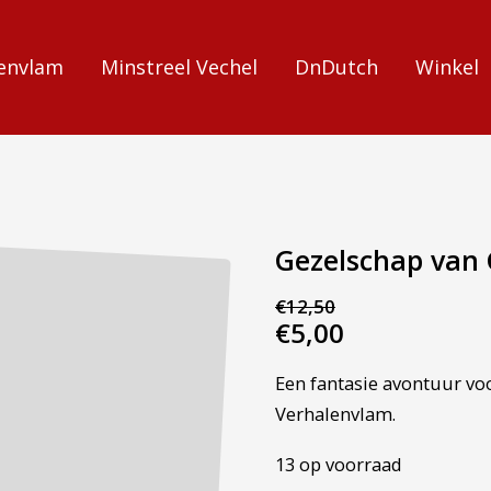
envlam
Minstreel Vechel
DnDutch
Winkel
Gezelschap van 
€
12,50
Oorspronkelijke
Huidige
€
5,00
prijs
prijs
Een fantasie avontuur vo
was:
is:
Verhalenvlam.
€12,50.
€5,00.
13 op voorraad